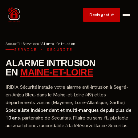
Devis gratuit
Accueil
/
Services
/
Alarme intrusion
SERVICE · SÉCURITÉ
ALARME INTRUSION
EN
MAINE-ET-LOIRE
IRIDIA Sécurité installe votre alarme anti-intrusion à Segré-
en-Anjou Bleu, dans le Maine-et-Loire (49) et les
départements voisins (Mayenne, Loire-Atlantique, Sarthe).
Spécialiste indépendant et multi-marques depuis plus de
10 ans
, partenaire de Securitas. Filaire ou sans fil, pilotable
au smartphone, raccordable à la télésurveillance Securitas.