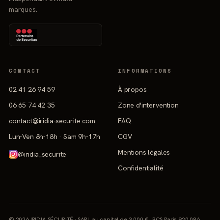
marques.
CONTACT
INFORMATIONS
02 41 26 94 59
À propos
06 65 74 42 35
Zone d'intervention
contact@iridia-securite.com
FAQ
Lun-Ven 8h-18h · Sam 9h-17h
CGV
Mentions légales
@iridia_securite
Confidentialité
© 2026 IRIDIA SÉCURITÉ · SARL au capital de 3 000 € · RCS Paris 920 086