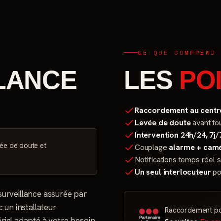
CE QUE COMPREND
LANCE
LES
PO
Raccordement au centre
Levée de doute
avant tou
Intervention 24h/24, 7j/
vée de doute et
Couplage
alarme + cam
Notifications temps réel 
Un seul interlocuteur
pou
urveillance assurée par
 un installateur
Raccordement po
ériel adapté à votre besoin.