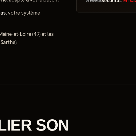
Securitas
.
En sav
tas
, votre système
ine-et-Loire (49) et les
Sarthe).
LIER SON