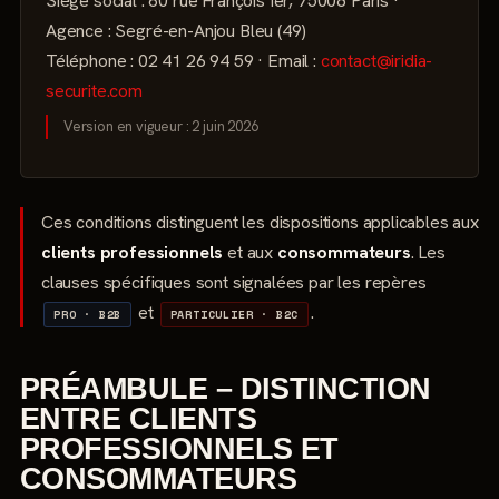
Siège social : 60 rue François Ier, 75008 Paris ·
Agence : Segré-en-Anjou Bleu (49)
Téléphone : 02 41 26 94 59 · Email :
contact@iridia-
securite.com
Version en vigueur : 2 juin 2026
Ces conditions distinguent les dispositions applicables aux
clients professionnels
et aux
consommateurs
. Les
clauses spécifiques sont signalées par les repères
et
.
PRO · B2B
PARTICULIER · B2C
PRÉAMBULE – DISTINCTION
ENTRE CLIENTS
PROFESSIONNELS ET
CONSOMMATEURS