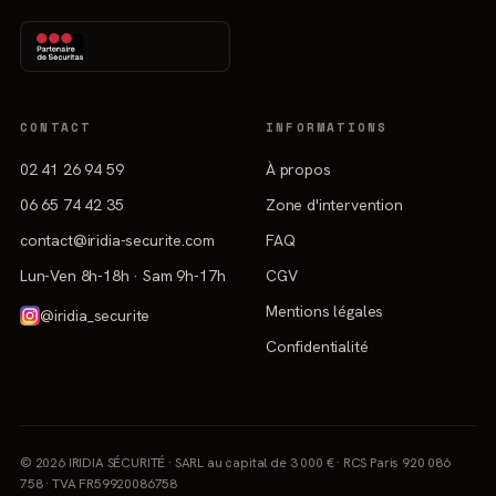
CONTACT
INFORMATIONS
02 41 26 94 59
À propos
06 65 74 42 35
Zone d'intervention
contact@iridia-securite.com
FAQ
Lun-Ven 8h-18h · Sam 9h-17h
CGV
Mentions légales
@iridia_securite
Confidentialité
© 2026 IRIDIA SÉCURITÉ · SARL au capital de 3 000 € · RCS Paris 920 086
758 · TVA FR59920086758