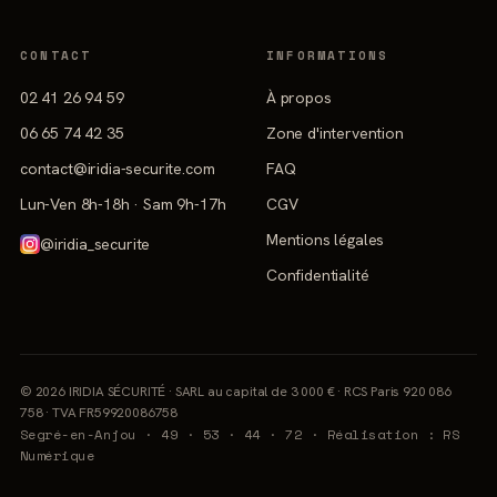
CONTACT
INFORMATIONS
02 41 26 94 59
À propos
06 65 74 42 35
Zone d'intervention
contact@iridia-securite.com
FAQ
Lun-Ven 8h-18h · Sam 9h-17h
CGV
Mentions légales
@iridia_securite
Confidentialité
© 2026 IRIDIA SÉCURITÉ · SARL au capital de 3 000 € · RCS Paris 920 086
758 · TVA FR59920086758
Segré-en-Anjou · 49 · 53 · 44 · 72 · Réalisation :
RS
Numérique